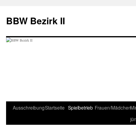
BBW Bezirk II
Ausschreibung
Startseite
Spielbetrieb
Frauen/Mädchen
Mi
Zum
jü
Inhalt
springen