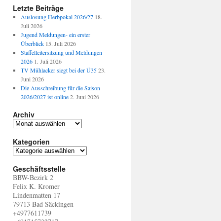
Letzte Beiträge
Auslosung Herbpokal 2026/27
18.
Juli 2026
Jugend Meldungen- ein erster
Überblick
15. Juli 2026
Staffelleitersitzung und Meldungen
2026
1. Juli 2026
TV Mühlacker siegt bei der Ü35
23.
Juni 2026
Die Ausschreibung für die Saison
2026/2027 ist online
2. Juni 2026
Archiv
A
r
Kategorien
c
h
K
i
a
v
Geschäftsstelle
t
BBW-Bezirk 2
e
Felix K. Kromer
g
Lindenmatten 17
o
79713 Bad Säckingen
r
+4977611739
i