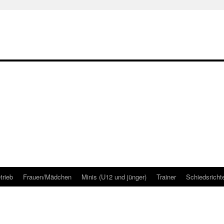
trieb
Frauen/Mädchen
Minis (U12 und jünger)
Trainer
Schiedsricht