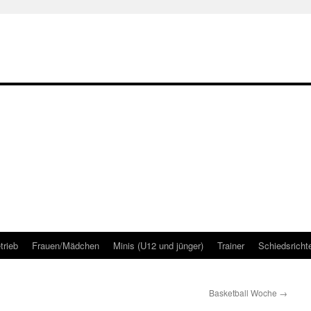
trieb
Frauen/Mädchen
Minis (U12 und jünger)
Trainer
Schiedsricht
Basketball Woche
→