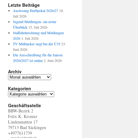
Letzte Beiträge
Auslosung Herbpokal 2026/27
18.
Juli 2026
Jugend Meldungen- ein erster
Überblick
15. Juli 2026
Staffelleitersitzung und Meldungen
2026
1. Juli 2026
TV Mühlacker siegt bei der Ü35
23.
Juni 2026
Die Ausschreibung für die Saison
2026/2027 ist online
2. Juni 2026
Archiv
A
r
Kategorien
c
h
K
i
a
v
Geschäftsstelle
t
BBW-Bezirk 2
e
Felix K. Kromer
g
Lindenmatten 17
o
79713 Bad Säckingen
r
+4977611739
i